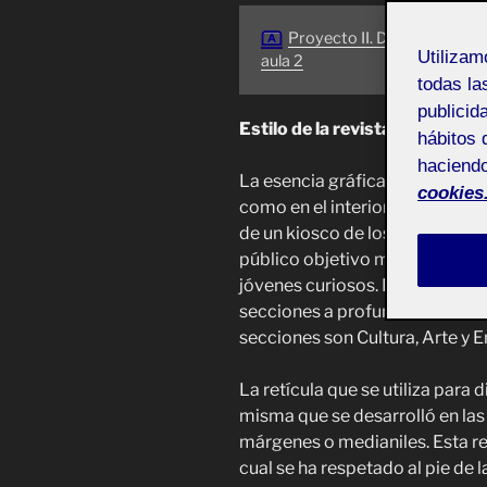
Proyecto II. Diseño editoria
Utiliza
aula 2
todas la
publicid
Estilo de la revista
hábitos 
haciendo
La esencia gráfica de CAYE mag
cookies
como en el interior, presentan 
de un kiosco de los años ochen
público objetivo mayormente d
jóvenes curiosos. El contenido 
secciones a profundidad desde 
secciones son Cultura, Arte y 
La retícula que se utiliza para 
misma que se desarrolló en las
márgenes o medianiles. Esta ret
cual se ha respetado al pie de l