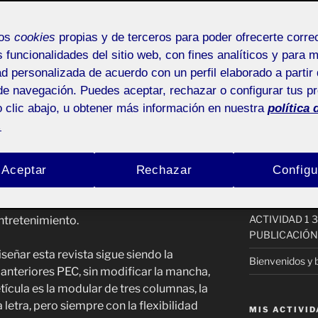
por:
l
Pública
mos
cookies
propias y de terceros para poder ofrecerte corr
ACTIFOLIO 
s funcionalidades del sitio web, con fines analíticos y para 
ad personalizada de acuerdo con un perfil elaborado a partir 
Formalización 
de navegación. Puedes aceptar, rechazar o configurar tus p
 clic abajo, u obtener más información en nuestra
política 
Vídeo presenta
azine, tanto en el exterior (portadas)
.
un carácter y estilo “vaporwave”, sacada
Debate – PEC1
ta. Recordamos que está dirigida a un
5. ¡Saltamos a l
e la tercera edad, mediana edad o
Aceptar
Rechazar
Configu
se caracteriza por analizar tres
(sin título)
el punto de vista analógico; estas tres
ACTIVIDAD 1 
Entretenimiento.
PUBLICACIÓN
diseñar esta revista sigue siendo la
Bienvenidos y 
 anteriores PEC, sin modificar la mancha,
ícula es la modular de tres columnas, la
a letra, pero siempre con la flexibilidad
MIS ACTIVI