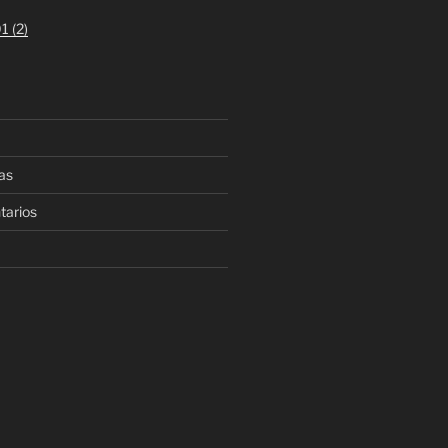
1 (2)
as
tarios