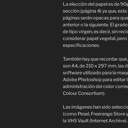
La elección del papel es de 90
sección (página 4) ya que, esta
páginas serán opacas para que 
anterior o la siguiente. El grad
de tipo virgen, es decir, sin re
considerar papel vegetal, pero
especificaciones.
También hay que recordar que,
son A4, de 210 x 297 mm, las d
software utilizado para la maq
Adobe Photoshop para editar la
administración del color correc
Colour Consortium).
Las imágenes han sido selecci
(como Pexel, Freerange Store y 
la VHS Vault (Internet Archive).