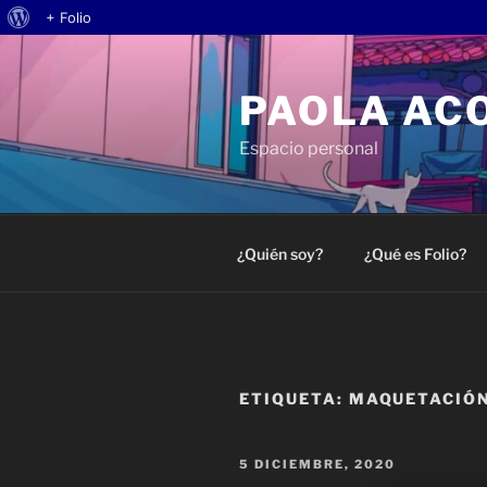
Acerca
+ Folio
Saltar
de
al
WordPress
PAOLA AC
contenido
Espacio personal
¿Quién soy?
¿Qué es Folio?
ETIQUETA:
MAQUETACIÓ
PUBLICADO
5 DICIEMBRE, 2020
EL