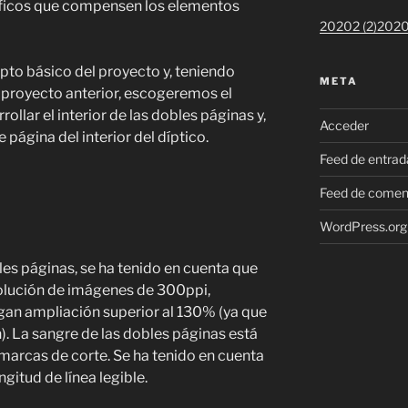
ráficos que compensen los elementos
20202 (2)
2020
epto básico del proyecto y, teniendo
META
l proyecto anterior, escogeremos el
lar el interior de las dobles páginas y,
Acceder
 página del interior del díptico.
Feed de entrad
Feed de comen
WordPress.org
les páginas, se ha tenido en cuenta que
solución de imágenes de 300ppi,
gan ampliación superior al 130% (ya que
n). La sangre de las dobles páginas está
s marcas de corte. Se ha tenido en cuenta
ngitud de línea legible.