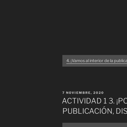
4. ¡Vamos al interior de la public
PUBLICADO
7 NOVIEMBRE, 2020
EL
ACTIVIDAD 1 3. ¡
PUBLICACIÓN, D