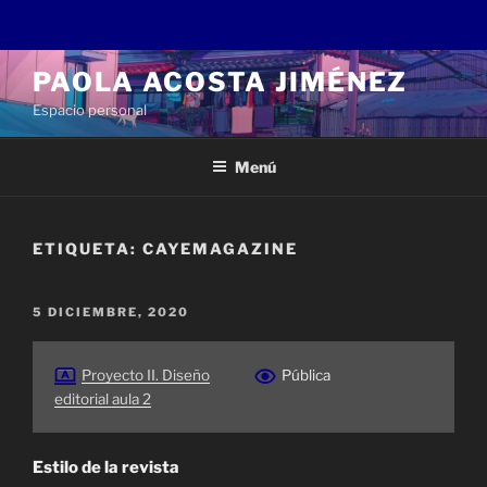
Saltar
PAOLA ACOSTA JIMÉNEZ
al
Espacio personal
contenido
Menú
ETIQUETA:
CAYEMAGAZINE
PUBLICADO
5 DICIEMBRE, 2020
EL
Proyecto II. Diseño
Pública
editorial aula 2
Estilo de la revista